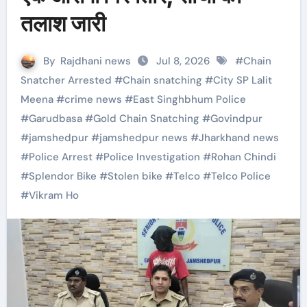
तलाश जारी
By
Rajdhani news
Jul 8, 2026
#
Chain
Snatcher Arrested
#
Chain snatching
#
City SP Lalit
Meena
#
crime news
#
East Singhbhum Police
#
Garudbasa
#
Gold Chain Snatching
#
Govindpur
#
jamshedpur
#
jamshedpur news
#
Jharkhand news
#
Police Arrest
#
Police Investigation
#
Rohan Chindi
#
Splendor Bike
#
Stolen bike
#
Telco
#
Telco Police
#
Vikram Ho