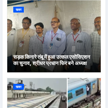
खबर
सड़क किनारे तंबू में हुआ उत्कल एसोसिएशन
का चुनाव, श्रीधर प्रधान फिर बने अध्यक्ष
खबर