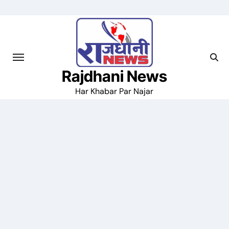
Skip
to
content
Rajdhani News
Har Khabar Par Najar