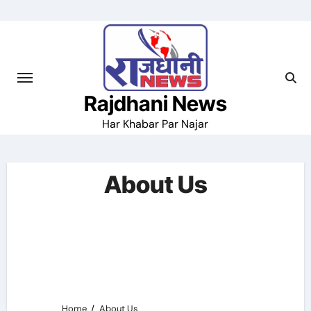
Skip
to
content
Rajdhani News
Har Khabar Par Najar
About Us
Home
About Us