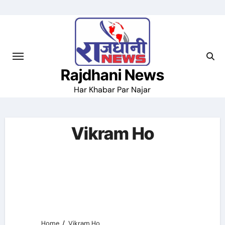
Skip
to
content
Rajdhani News
Har Khabar Par Najar
Vikram Ho
Home
Vikram Ho