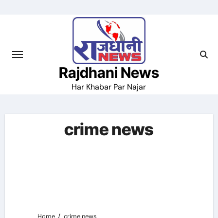
Skip
to
content
Rajdhani News
Har Khabar Par Najar
crime news
Home
crime news