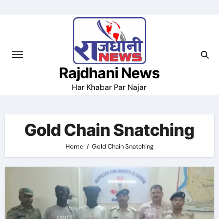
Skip
to
content
Rajdhani News
Har Khabar Par Najar
Gold Chain Snatching
Home
Gold Chain Snatching