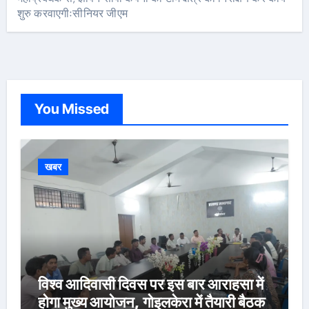
शुरु करवाएगीःसीनियर जीएम
You Missed
खबर
विश्व आदिवासी दिवस पर इस बार आराहसा में
होगा मुख्य आयोजन, गोइलकेरा में तैयारी बैठक