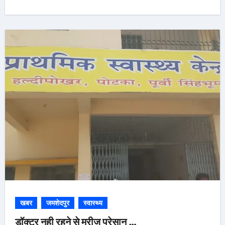
खबर
जमशेदपुर
स्वास्थ्य
डॉक्टर नही रहने से मरीज परेसान …