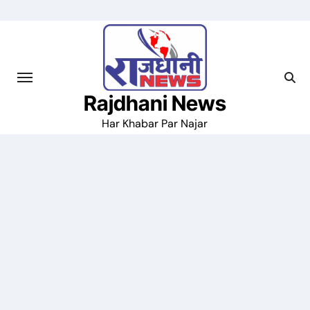
Skip
to
content
Rajdhani News
Har Khabar Par Najar