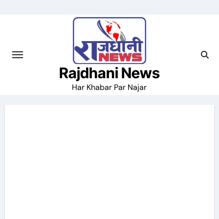
Skip
to
content
Rajdhani News
Har Khabar Par Najar