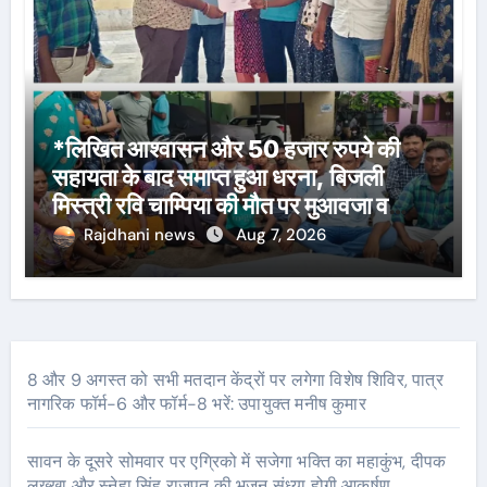
*लिखित आश्वासन और 50 हजार रुपये की
सहायता के बाद समाप्त हुआ धरना, बिजली
मिस्त्री रवि चाम्पिया की मौत पर मुआवजा व
नौकरी की मांग*
Rajdhani news
Aug 7, 2026
8 और 9 अगस्त को सभी मतदान केंद्रों पर लगेगा विशेष शिविर, पात्र
नागरिक फॉर्म-6 और फॉर्म-8 भरें: उपायुक्त मनीष कुमार
सावन के दूसरे सोमवार पर एग्रिको में सजेगा भक्ति का महाकुंभ, दीपक
लख्खा और स्नेहा सिंह राजपूत की भजन संध्या होगी आकर्षण