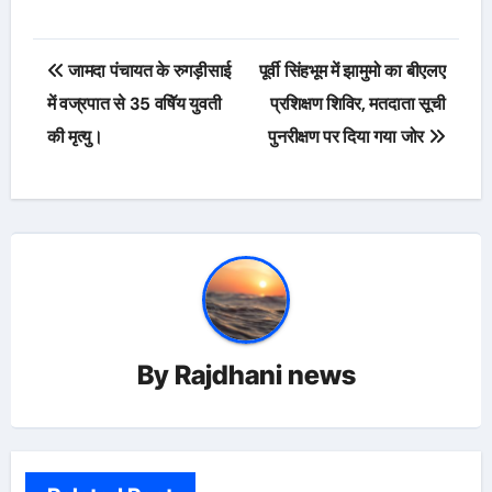
Post
जामदा पंचायत के रुगड़ीसाई
पूर्वी सिंहभूम में झामुमो का बीएलए
navigation
में वज्रपात से 35 वषिॅय युवती
प्रशिक्षण शिविर, मतदाता सूची
की मृत्यु।
पुनरीक्षण पर दिया गया जोर
By
Rajdhani news