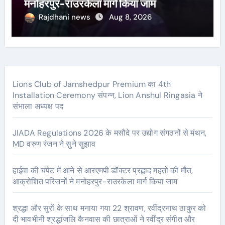
मनोहरपुर-राउरकेला मार्ग किया जाम
Rajdhani news
Aug 8, 2026
Lions Club of Jamshedpur Premium का 4th
Installation Ceremony संपन्न, Lion Anshul Ringasia ने
संभाला अध्यक्ष पद
JIADA Regulations 2026 के मसौदे पर उद्योग संगठनों से मंथन,
MD वरुण रंजन ने सुने सुझाव
हाईवा की चपेट में आने से आरएमपी डॉक्टर प्रह्लाद महतो की मौत,
आक्रोशित परिजनों ने मनोहरपुर-राउरकेला मार्ग किया जाम
श्रद्धा और सुरों के साथ मनाया गया 22 श्रावण, रवींद्रनाथ ठाकुर को
दी भावभीनी श्रद्धांजलि कैनवास की छात्राओं ने रवींद्र संगीत और