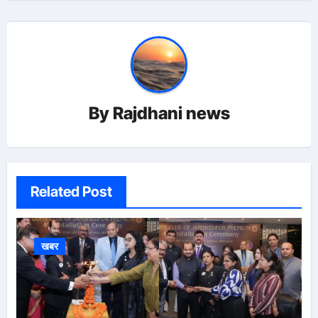
By
Rajdhani news
Related Post
खबर