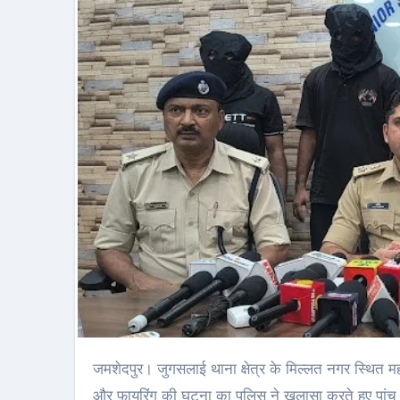
जमशेदपुर। जुगसलाई थाना क्षेत्र के मिल्लत नगर स्थित महतो पाड़ा रोड में इम्तियाज जनरल स्टोर पर रंगदारी को लेकर हुई मारपीट, तोड़फोड़
और फायरिंग की घटना का पुलिस ने खुलासा करते हुए पांच आर