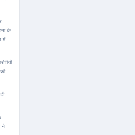
र
टना के
में
ोपियों
सकी
ूटी
र
 ने