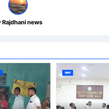
y
Rajdhani news
र
खबर