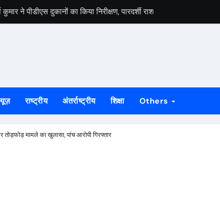
मार ने पीडीएस दुकानों का किया निरीक्षण, पारदर्शी राशन वितरण के दिए निर्देश
स वार्ता, 5 अगस्त से 4 सितंबर तक दर्ज होंगे दावा-आपत्ति
 अभियान को लेकर भाजपा जमशेदपुर महानगर की तैयारियां हुई तेज, 9 अगस्त को साकच
डल मिला यूआईएसएल के वरीय महाप्रबंधक से, ज्ञापन सौंपा कंपनी की टीम क्षेत्र क
बड़कुंवर गागराई ने पंचायत और बूथ संगठन मजबूत करने का किया आह्वान
्यूज़
राष्ट्रीय
अंतर्राष्ट्रीय
शिक्षा
Others
यान की जनजागरण बस को दिखाएंगे हरी झंडी, तैयारियां पूरी
न का मुद्दा, सांसद जोबा माझी ने पूर्ण संचालन की उठाई मांग
और तोड़फोड़ मामले का खुलासा, पांच आरोपी गिरफ्तार
रण अभियान की रणनीति तय, शक्ति केंद्र प्रभारियों की हुई नियुक्ति
क दलों के साथ बैठक, दावा-आपत्ति प्रक्रिया में सहयोग की अपील
ं होगा मुख्य आयोजन, गोइलकेरा में तैयारी बैठक संपन्न