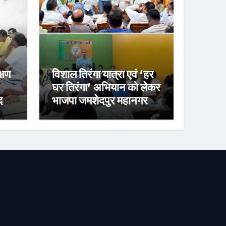
्षण
विशाल तिरंगा यात्रा एवं ‘हर
घर तिरंगा’ अभियान को लेकर
र्ज
भाजपा जमशेदपुर महानगर की
तैयारियां हुई तेज, 9 अगस्त
को साकची नेताजी सुभाष
मैदान से निकलेगी विशाल
तिरंगा यात्रा