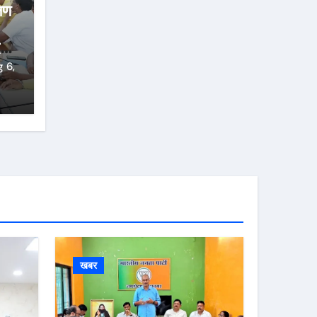
्षण
्ज
 6,
खबर