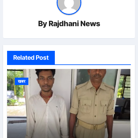
By
Rajdhani News
Related Post
खबर