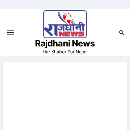
Skip
to
content
Rajdhani News
Har Khabar Par Najar