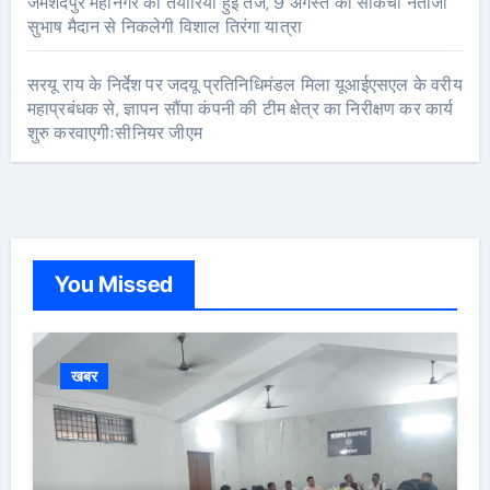
जमशेदपुर महानगर की तैयारियां हुई तेज, 9 अगस्त को साकची नेताजी
सुभाष मैदान से निकलेगी विशाल तिरंगा यात्रा
सरयू राय के निर्देश पर जदयू प्रतिनिधिमंडल मिला यूआईएसएल के वरीय
महाप्रबंधक से, ज्ञापन सौंपा कंपनी की टीम क्षेत्र का निरीक्षण कर कार्य
शुरु करवाएगीःसीनियर जीएम
You Missed
खबर