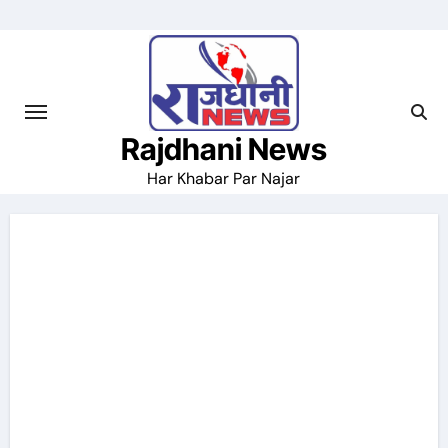
Skip
to
content
Rajdhani News
Har Khabar Par Najar