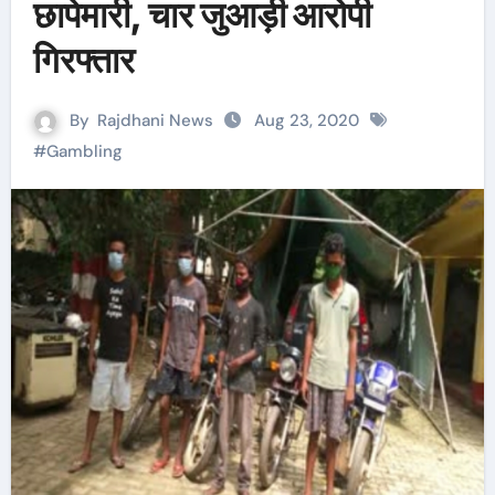
छापेमारी, चार जुआड़ी आरोपी
गिरफ्तार
By
Rajdhani News
Aug 23, 2020
#
Gambling