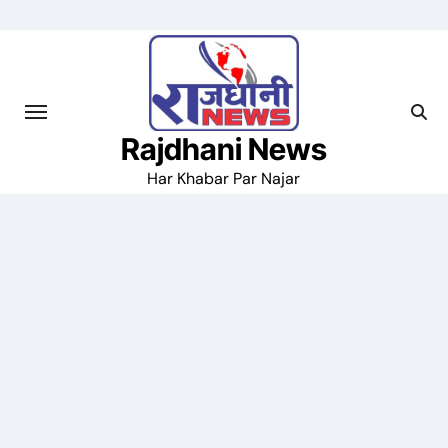
Skip
to
content
Rajdhani News
Har Khabar Par Najar