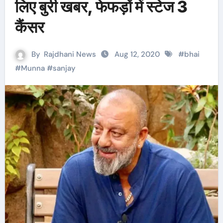
लिए बुरी खबर, फेफड़ों में स्टेज 3
कैंसर
By
Rajdhani News
Aug 12, 2020
#
bhai
#
Munna
#
sanjay