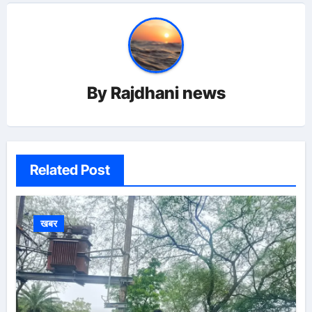
By
Rajdhani news
Related Post
खबर