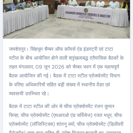
जमशेदपुर। सिंहभूम चैम्बर ऑफ कॉमर्स एंड इंडस्ट्री एवं टाटा
स्टील के बीच आयोजित होने वाली श्रृंखलाबद्ध त्रैमासिक बैठकों के
तहत मंगलवार, 09 जून 2026 को चैम्बर भवन में एक महत्वपूर्ण
बैठक आयोजित की गई। बैठक में टाटा स्टील प्रोक्योरमेंट विभाग
के वरिष्ठ अधिकारियों सहित बड़ी संख्या में स्थानीय वेंडर एवं
व्यवसायी उपस्थित रहे।
बैठक में टाटा स्टील की ओर से चीफ प्रोक्योरमेंट रंजन कुमार
सिन्हा, चीफ प्रोक्योरमेंट (एमआरओ एंड सर्विसेज) रजत मधुर, चीफ
प्रोक्योरमेंट (लॉजिस्टिक्स) शांतनु वर्मा, चीफ प्रोक्योरमेंट (डिलीवरी
मैनेजमेंट) राणा दास सहित वी. सुरेश विजयन,शरबनी झा, सत्यव्रत