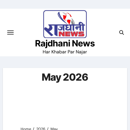
Skip
to
content
Rajdhani News
Har Khabar Par Najar
May 2026
Home
2026
May