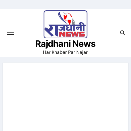
Skip
to
content
Rajdhani News
Har Khabar Par Najar