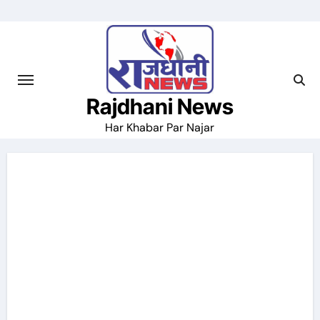
Skip
to
content
Rajdhani News
Har Khabar Par Najar