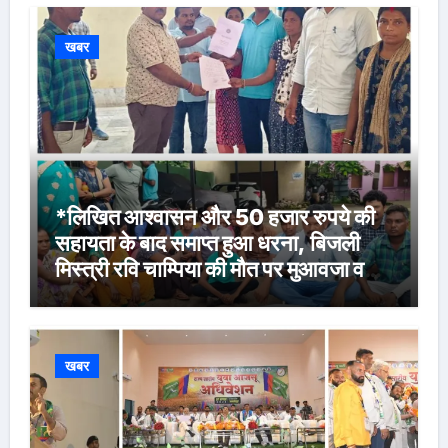
खबर
*लिखित आश्वासन और 50 हजार रुपये की
सहायता के बाद समाप्त हुआ धरना, बिजली
मिस्त्री रवि चाम्पिया की मौत पर मुआवजा व
नौकरी की मांग*
खबर