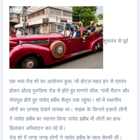
शुभारंभ से पूर्व
एक भव्य रोड शो का आयोजन हुआ, जो होटल महल इन से प्रारंभ
होकर ओल्ड पुरुलिया रोड से होते हुए मानगो चौक, गांधी मैदान और
चेपापुल होते हुए जावेद हबीब सैलून तक पहुंचा। शो में स्थानीय
लोगों का उत्साह देखने लायक था। सड़क के किनारे हज़ारो लोगों
ने जावेद हबीब का स्वागत किया जावेद हबीब भी लोगों का हाथ
हिलाकर अभिवादन कर रहे थें।
रोड शो में जगह जगह लोगों ने जावेद हबीब के साथ सेल्फी ली।