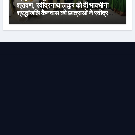
श्रावण, रवींद्रनाथ ठाकुर को दी भावभीनी
श्रद्धांजलि कैनवास की छात्राओं ने रवींद्र
संगीत और कविताओं की मनमोहक प्रस्तुति से
बांधा समां