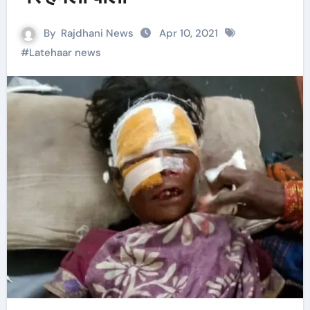
By
Rajdhani News
Apr 10, 2021
#
Latehaar news