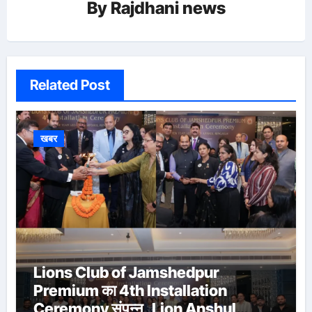
By
Rajdhani news
Related Post
खबर
Lions Club of Jamshedpur
Premium का 4th Installation
Ceremony संपन्न, Lion Anshul