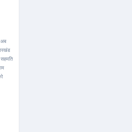
झारखंड
की सहमति
 आम
को