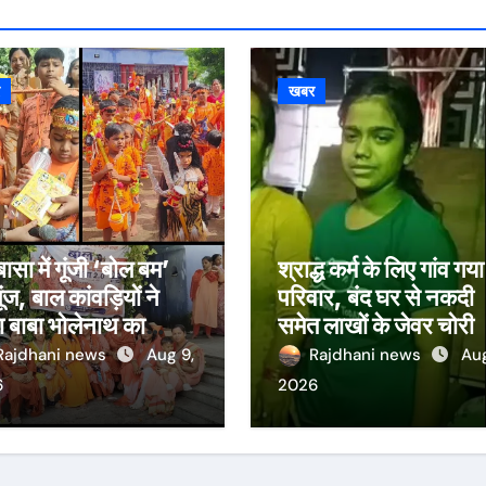
र
खबर
ासा में गूंजी ‘बोल बम’
श्राद्ध कर्म के लिए गांव गय
ूंज, बाल कांवड़ियों ने
परिवार, बंद घर से नकदी
 बाबा भोलेनाथ का
समेत लाखों के जेवर चोरी
भिषेक
Rajdhani news
Aug 9,
Rajdhani news
Aug
6
2026