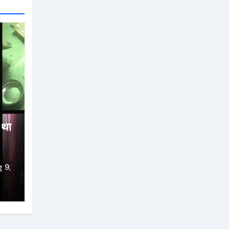
ा था
 9,