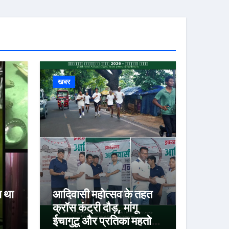
खबर
ा था
आदिवासी महोत्सव के तहत
क्रॉस कंट्री दौड़, मांगू
ईचागुटू और प्रतिका महतो