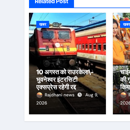
Related Post
खबर
खब
10 अगस्त को राउरकेला\-
चाईब
भुवनेश्वर इंटरसिटी
की ग
एक्सप्रेस रहेगी रद्द
किया
जला
Rajdhani news
Aug 9,
2026
202