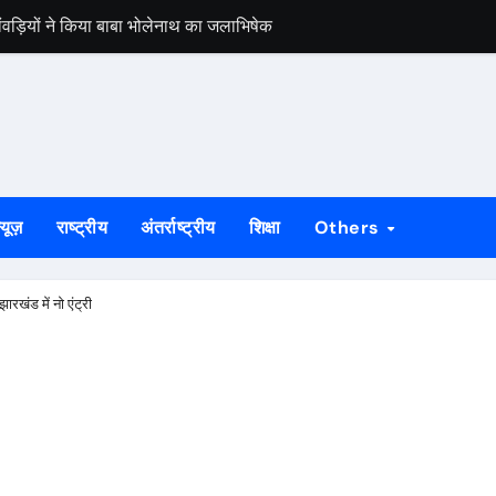
कांवड़ियों ने किया बाबा भोलेनाथ का जलाभिषेक
बंद घर से नकदी समेत लाखों के जेवर चोरी
़, मांगू ईचागुटू और प्रतिका महतो रहे प्रथम
ाह से मना विश्व आदिवासी दिवस
मेरठ से बरामद, गुवा पुलिस ने सकुशल लौटाया
्यूज़
राष्ट्रीय
अंतर्राष्ट्रीय
शिक्षा
Others
को दिलाई जूनियर पुरुष राष्ट्रीय हॉकी चैंपियनशिप की खिताबी जीत
चियों का रेस्क्यू, धान रोपनी के लिए जा रही थीं राउरकेला
खंड में नो एंट्री
रफ्तार, 17 किलो संदिग्ध मांस बरामद
जांच शिविर, विशेषज्ञ चिकित्सकों ने दी परामर्श सेवा
ी एक्सप्रेस रहेगी रद्द