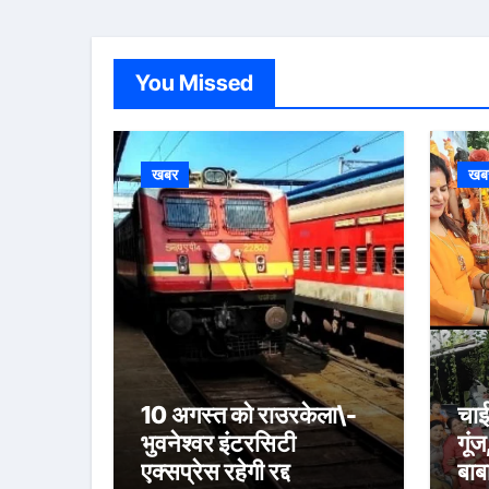
You Missed
खबर
खब
10 अगस्त को राउरकेला\-
चाई
भुवनेश्वर इंटरसिटी
गूंज
एक्सप्रेस रहेगी रद्द
बाब