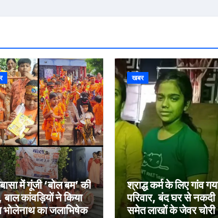
र
खबर
बासा में गूंजी ‘बोल बम’ की
श्राद्ध कर्म के लिए गांव गय
, बाल कांवड़ियों ने किया
परिवार, बंद घर से नकदी
ा भोलेनाथ का जलाभिषेक
समेत लाखों के जेवर चोरी