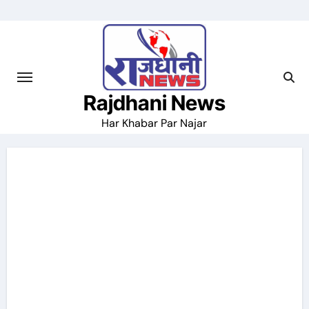
Skip
to
content
Rajdhani News
Har Khabar Par Najar