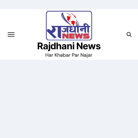
Skip
to
content
Rajdhani News
Har Khabar Par Najar