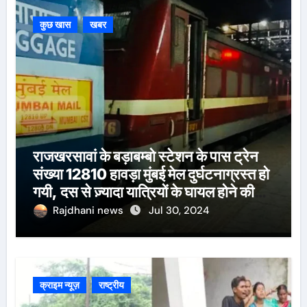
कुछ खास
खबर
राजखरसावां के बड़ाबम्बो स्टेशन के पास ट्रेन
संख्या 12810 हावड़ा मुंबई मेल दुर्घटनाग्रस्त हो
गयी, दस से ज़्यादा यात्रियों के घायल होने की
खबर।सरायकेला के वरीय पदाधिकारी
Rajdhani news
Jul 30, 2024
घटनास्थल पर पहुँचे।
क्राइम न्यूज़
राष्ट्रीय