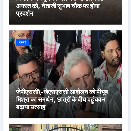
अगस्त को, नेताजी सुभाष चौक पर होगा
प्रदर्शन
खबर
जेपीएससी\-जेएसएससी आंदोलन को पीयूष
मिश्रा का समर्थन, छात्रों के बीच पहुंचकर
बढ़ाया उत्साह