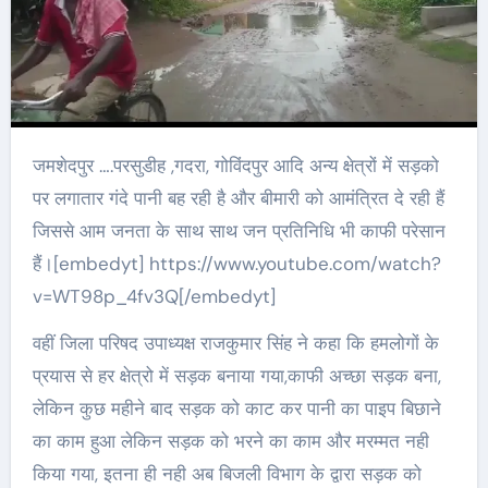
जमशेदपुर ….परसुडीह ,गदरा, गोविंदपुर आदि अन्य क्षेत्रों में सड़को
पर लगातार गंदे पानी बह रही है और बीमारी को आमंत्रित दे रही हैं
जिससे आम जनता के साथ साथ जन प्रतिनिधि भी काफी परेसान
हैं।[embedyt] https://www.youtube.com/watch?
v=WT98p_4fv3Q[/embedyt]
वहीं जिला परिषद उपाध्यक्ष राजकुमार सिंह ने कहा कि हमलोगों के
प्रयास से हर क्षेत्रो में सड़क बनाया गया,काफी अच्छा सड़क बना,
लेकिन कुछ महीने बाद सड़क को काट कर पानी का पाइप बिछाने
का काम हुआ लेकिन सड़क को भरने का काम और मरम्मत नही
किया गया, इतना ही नही अब बिजली विभाग के द्वारा सड़क को