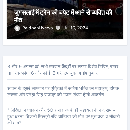
जुगसलाई में ट्रेन की चपेट में आने से व्यक्ति की
मौत
Rajdhani News
Jul 10, 2024
8 और 9 अगस्त को सभी मतदान केंद्रों पर लगेगा विशेष शिविर, पात्र
नागरिक फॉर्म-6 और फॉर्म-8 भरें: उपायुक्त मनीष कुमार
सावन के दूसरे सोमवार पर एग्रिको में सजेगा भक्ति का महाकुंभ, दीपक
लख्खा और स्नेहा सिंह राजपूत की भजन संध्या होगी आकर्षण
*लिखित आश्वासन और 50 हजार रुपये की सहायता के बाद समाप्त
हुआ धरना, बिजली मिस्त्री रवि चाम्पिया की मौत पर मुआवजा व नौकरी
की मांग*