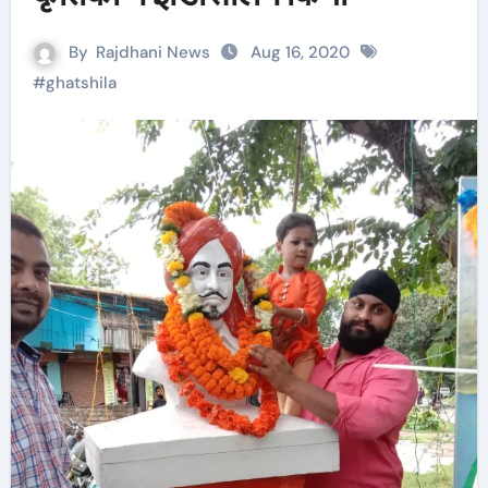
By
Rajdhani News
Aug 16, 2020
#
ghatshila