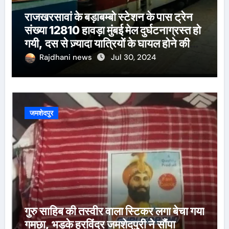
राजखरसावां के बड़ाबम्बो स्टेशन के पास ट्रेन
संख्या 12810 हावड़ा मुंबई मेल दुर्घटनाग्रस्त हो
गयी, दस से ज़्यादा यात्रियों के घायल होने की
खबर।सरायकेला के वरीय पदाधिकारी
Rajdhani news
Jul 30, 2024
घटनास्थल पर पहुँचे।
जमशेदपुर
गुरु साहिब की तस्वीर वाला स्टिकर लगा बेचा गया
गमछा, भड़के हरविंदर जमशेदपुरी ने सौंपा