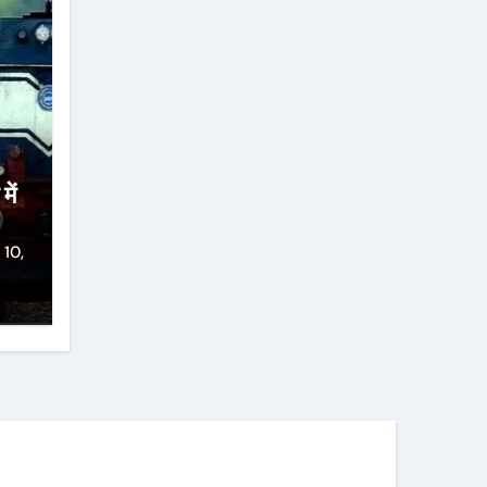
में
 10,