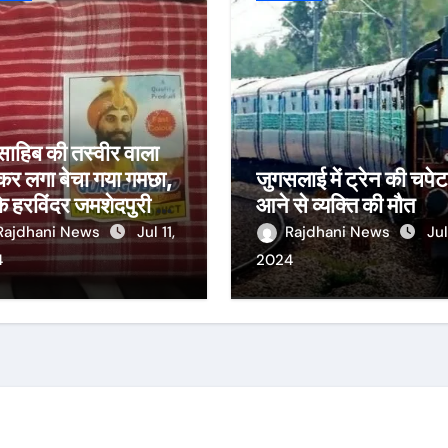
 साहिब की तस्वीर वाला
कर लगा बेचा गया गमछा,
जुगसलाई में ट्रेन की चपेट 
 हरविंदर जमशेदपुरी ने
आने से व्यक्ति की मौत
ा सीजीपीसी को ज्ञापन
Rajdhani News
Jul 11,
Rajdhani News
Jul
4
2024