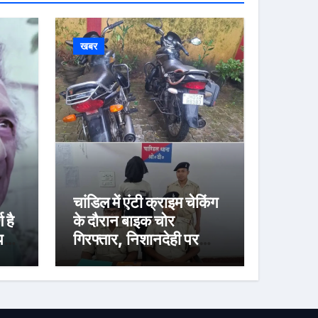
खबर
चांडिल में एंटी क्राइम चेकिंग
 है
के दौरान बाइक चोर
गिरफ्तार, निशानदेही पर
वीय
दूसरी चोरी की मोटरसाइकिल
बरामद