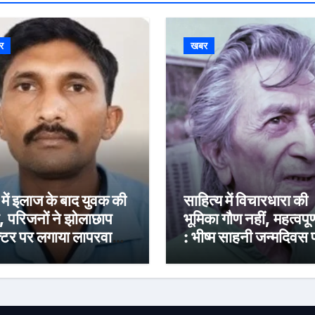
र
खबर
व में इलाज के बाद युवक की
साहित्य में विचारधारा की
, परिजनों ने झोलाछाप
भूमिका गौण नहीं, महत्वपूर्ण
्टर पर लगाया लापरवाही
: भीष्म साहनी जन्मदिवस पर
 आरोप
विशेष : प्रतिबद्धता, मान
सरोकार और रचनात्मक
स्वतंत्रता के साहित्यकार