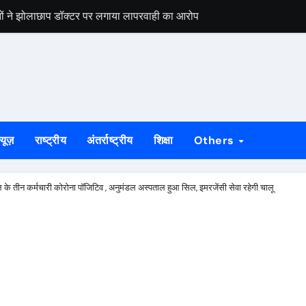
जनों ने झोलाछाप डॉक्टर पर लगाया लापरवाही का आरोप
, महत्वपूर्ण है : भीष्म साहनी जन्मदिवस पर विशेष : प्रतिबद्धता, मानवीय सरोकार औ
 बाइक चोर गिरफ्तार, निशानदेही पर दूसरी चोरी की मोटरसाइकिल बरामद
हराव की मांग, रेल मंत्री से मिले सांसद विद्युत वरण महतो
की चपेट में आई छात्रा, सुरक्षा व्यवस्था पर उठे सवाल
्यूज़
राष्ट्रीय
अंतर्राष्ट्रीय
शिक्षा
Others
 की कार्रवाई, आरोपी गिरफ्तार
िकंजा, अवैध शराब के खिलाफ छापेमारी में तीन गिरफ्तार
े तीन कर्मचारी कोरोना पॉजिटिव , अनुमंडल अस्पताल हुआ सिल, इमरजेंसी सेवा रहेगी चालू
नसैलाब, संघर्ष और बलिदान को किया याद
 नुकसान का बांटा मुआवजा, 35 पीड़ितों को मिली राहत राशि
े से सात वर्षीय बच्ची की मौत, दो घायल