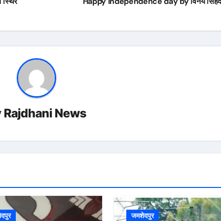
त स्थिर
Happy independence day by विनय सिंहद
y
Rajdhani News
दपुर
जमशेदपुर