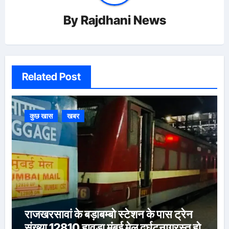
By
Rajdhani News
Related Post
कुछ खास
खबर
राजखरसावां के बड़ाबम्बो स्टेशन के पास ट्रेन
संख्या 12810 हावड़ा मुंबई मेल दुर्घटनाग्रस्त हो