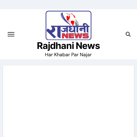
Skip
to
content
Rajdhani News
Har Khabar Par Najar