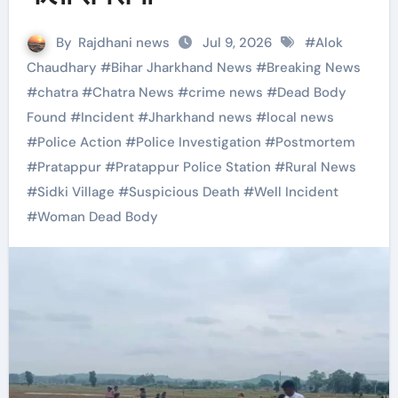
By
Rajdhani news
Jul 9, 2026
#
Alok
Chaudhary
#
Bihar Jharkhand News
#
Breaking News
#
chatra
#
Chatra News
#
crime news
#
Dead Body
Found
#
Incident
#
Jharkhand news
#
local news
#
Police Action
#
Police Investigation
#
Postmortem
#
Pratappur
#
Pratappur Police Station
#
Rural News
#
Sidki Village
#
Suspicious Death
#
Well Incident
#
Woman Dead Body