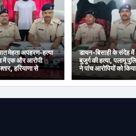
भात मेहता अपहरण-हत्या
डायन-बिसाही के संदेह में
ड में एक और आरोपी
बुजुर्ग की हत्या, पलामू पु
फ्तार, हरियाणा से
ने पांच आरोपियों को किया
़कर पलामू लाई पुलिस
गिरफ्तार