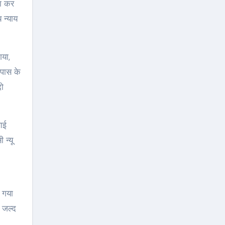
या कर
 न्याय
गया,
सपास के
ो
साई
 न्यू
 गया
 जल्द