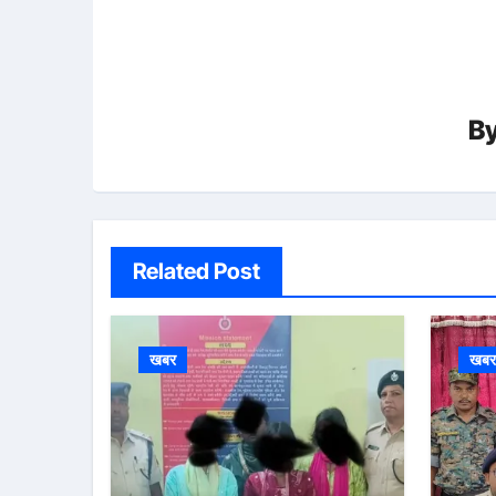
B
Related Post
खबर
खब