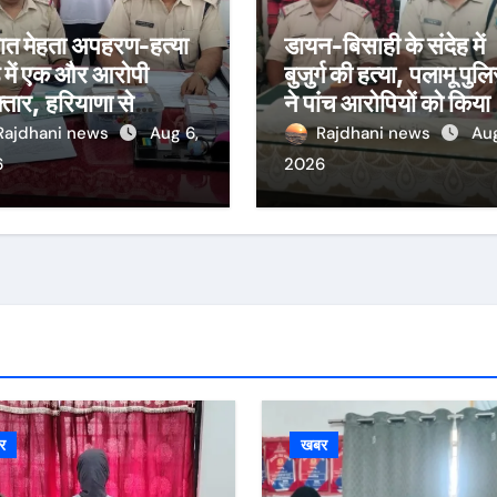
भात मेहता अपहरण-हत्या
डायन-बिसाही के संदेह में
 में एक और आरोपी
बुजुर्ग की हत्या, पलामू पुल
्तार, हरियाणा से
ने पांच आरोपियों को किया
़कर पलामू लाई पुलिस
गिरफ्तार
Rajdhani news
Aug 6,
Rajdhani news
Aug
6
2026
र
खबर