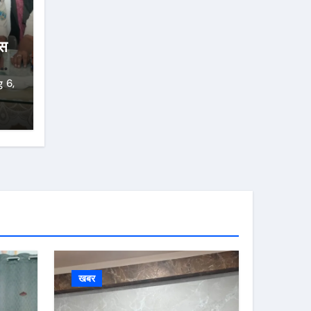
िस
 6,
खबर