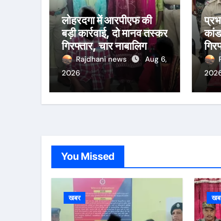
लोहरदगा में आरपीएफ की
प्र
बड़ी कार्रवाई, दो मानव तस्कर
कांड
गिरफ्तार, चार नाबालिग
गिरफ
बालिकाओं को बचाया
पकड
Rajdhani news
Aug 6,
2026
202
You Missed
खबर
खब