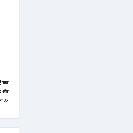
ाई तक
िद् और
्सा