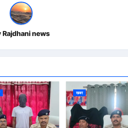
y
Rajdhani news
र
खबर