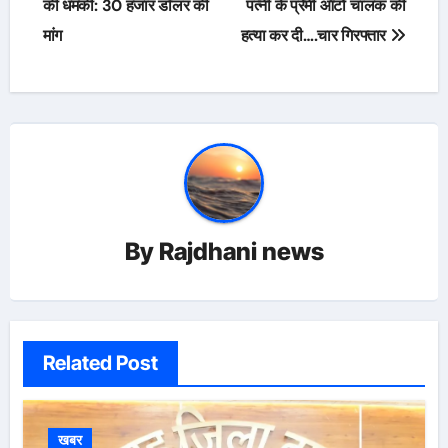
navigation
की धमकी: 30 हजार डॉलर की
पत्नी के प्रेमी ऑटो चालक की
मांग
हत्या कर दी….चार गिरफ्तार
By
Rajdhani news
Related Post
खबर