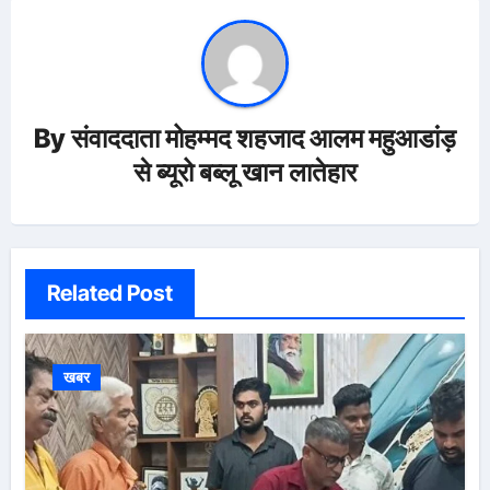
By
संवाददाता मोहम्मद शहजाद आलम महुआडांड़
से ब्यूरो बब्लू खान लातेहार
Related Post
खबर