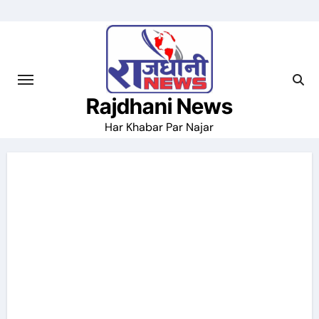
Skip
to
content
Rajdhani News
Har Khabar Par Najar