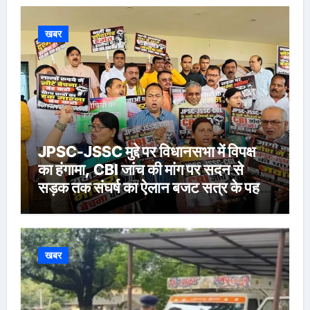
खबर
JPSC-JSSC मुद्दे पर विधानसभा में विपक्ष
का हंगामा, CBI जांच की मांग पर सदन से
सड़क तक संघर्ष का ऐलान बजट सत्र के पहले
दिन BJP-आजसू और LJP विधायकों का
प्रदर्शन, श्रद्धांजलि के बाद सदन की कार्यवाही
शुक्रवार तक स्थगित
खबर