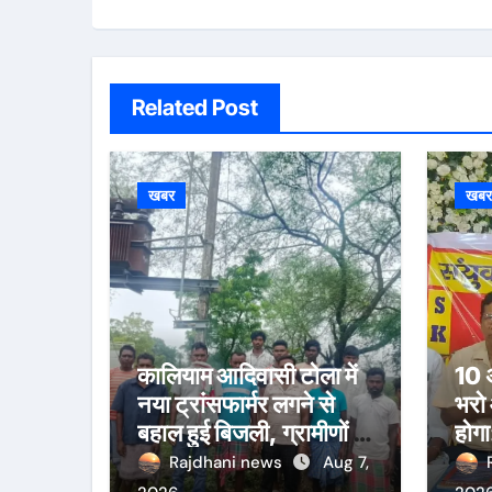
Related Post
खबर
खब
कालियाम आदिवासी टोला में
10 अ
नया ट्रांसफार्मर लगने से
भरो
बहाल हुई बिजली, ग्रामीणों ने
होगा
जताई खुशी
Rajdhani news
Aug 7,