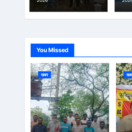
2026
202
You Missed
खबर
खब