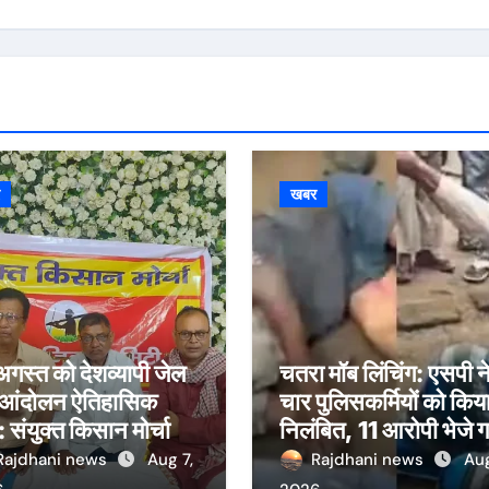
र
खबर
गस्त को देशव्यापी जेल
चतरा मॉब लिंचिंग: एसपी न
 आंदोलन ऐतिहासिक
चार पुलिसकर्मियों को किय
: संयुक्त किसान मोर्चा
निलंबित, 11 आरोपी भेजे 
जेल
Rajdhani news
Aug 7,
Rajdhani news
Aug