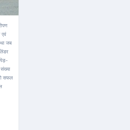
 एवं
 था जब
लिंडर
 पेड़-
संख्या
 को सफल
डल