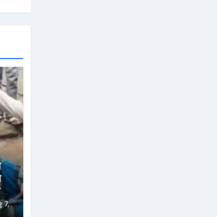
े
ा
गए
 7,