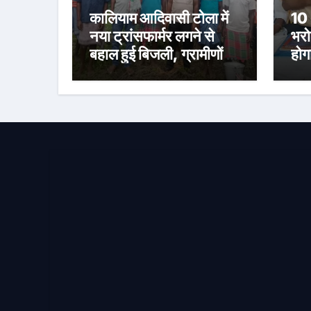
कालियाम आदिवासी टोला में
10 
नया ट्रांसफार्मर लगने से
भरो
बहाल हुई बिजली, ग्रामीणों ने
होग
जताई खुशी