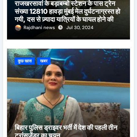
राजखरसावां के बड़ाबम्बो स्टेशन के पास ट्रेन
संख्या 12810 हावड़ा मुंबई मेल दुर्घटनाग्रस्त हो
गयी, दस से ज़्यादा यात्रियों के घायल होने की
खबर।सरायकेला के वरीय पदाधिकारी
Rajdhani news
Jul 30, 2024
घटनास्थल पर पहुँचे।
कुछ खास
खबर
बिहार पुलिस ड्राइवर भर्ती में देश की पहली तीन
ट्रांसजेंडर का चयन