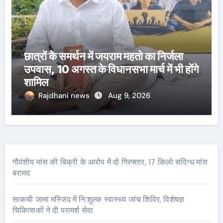
छात्रों के समर्थन में जयराम महतो का निर्जला
उपवास, 10 अगस्त के विधानसभा मार्च में भी होंगे
शामिल
Rajdhani news
Aug 9, 2026
गौवंशीय मांस की बिक्री के आरोप में दो गिरफ्तार, 17 किलो संदिग्ध मांस
बरामद
साकची जामा मस्जिद में नि:शुल्क स्वास्थ्य जांच शिविर, विशेषज्ञ
चिकित्सकों ने दी परामर्श सेवा