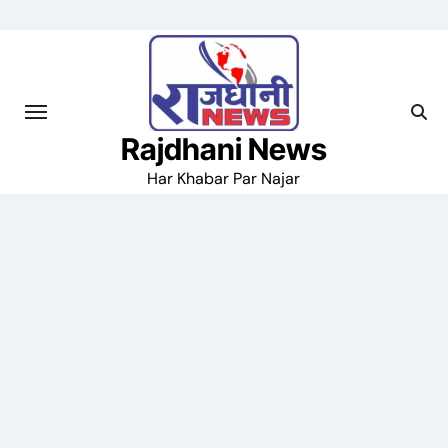
Skip
to
content
Rajdhani News
Har Khabar Par Najar