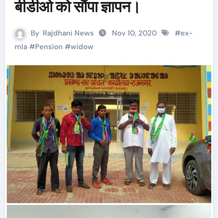
बीडीओ को सौंपा ज्ञापन।
By
Rajdhani News
Nov 10, 2020
#
ex-
mla
#
Pension
#
widow