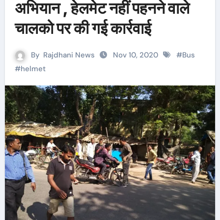
अभियान , हेलमेट नहीं पहनने वाले
चालको पर की गई कार्रवाई
By
Rajdhani News
Nov 10, 2020
#
Bus
#
helmet