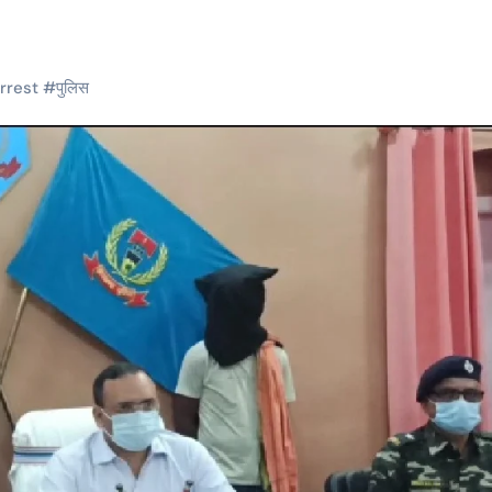
rrest
#
पुलिस