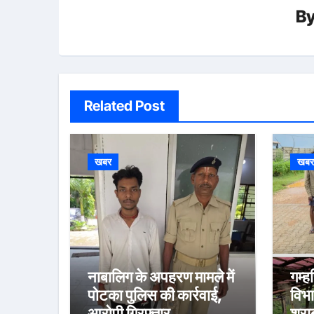
B
Related Post
खबर
खब
नाबालिग के अपहरण मामले में
गम्ह
पोटका पुलिस की कार्रवाई,
विभ
आरोपी गिरफ्तार
शराब