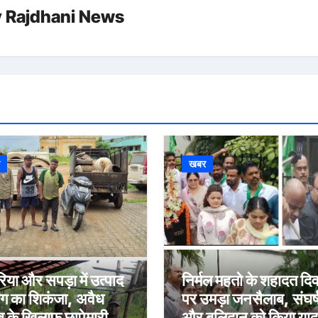
y
Rajdhani News
र
खबर
रिया और सपड़ा में उत्पाद
निर्मल महतो के शहादत दि
ाग का शिकंजा, अवैध
पर उमड़ा जनसैलाब, संघर्
 के खिलाफ छापेमारी में
और बलिदान को किया याद