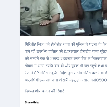
गिरिडीह जिला की हीरोडीह थाना की पुलिस ने घटना के केवल 24घंटे के भीतर अपराधियों को गिरफ्तार कर कांड का खुलासा करने में सफलता
पाने की उप्लभ्धि हासिल की है.दरअशल हीरोडीह थाना धुरेट
की उन्होंने बैंक से 2लाख 73हज़ार रुपये बैंक से निकलवाकर 
गोदाम में आया इसके बाद दो और युवक भी वहां पहुंचे तथा 
रेंज ने SP.अमित रेनू के निर्देशानुसार टीम गठित कर रेम्
अप्राधियोंक्रमशाः राजा अंसारी महफूज़ अंसारी को10500
डिम्पल और चन्दन की रिपोर्ट
Share this: