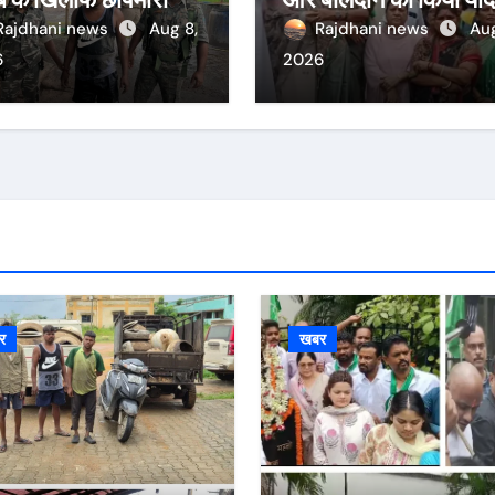
गिरफ्तार
Rajdhani news
Aug 8,
Rajdhani news
Aug
6
2026
र
खबर