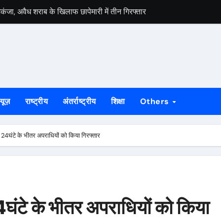
िकंजा, अवैध शराब के खिलाफ छापेमारी में तीन गिरफ्तार
नसैलाब, संघर्ष और बलिदान को किया याद
 नुकसान का बांटा मुआवजा, 35 पीड़ितों को मिली राहत राशि
्त भारत अभियान की बस को दिखाई हरी झंडी
वाई, मुठभेड़ में आरोपी के पैर में लगी गोली
्यूज़
राष्ट्रीय
अंतर्राष्ट्रीय
शिक्षा
Others
लेकर सरकार के समक्ष उठीं मांगें
्डविन फार्म एरिया हाई स्कूल में पैरेंटिंग वर्कशॉप
 24घंटे के भीतर अपराधियों को किया गिरफ्तार
ा, मांगों पर गंभीरता से विचार का भरोसा
लगेगा विशेष शिविर, पात्र नागरिक फॉर्म-6 और फॉर्म-8 भरें: उपायुक्त मनीष कुमा
 की कार्रवाई, आरोपी गिरफ्तार
घंटे के भीतर अपराधियों को किया