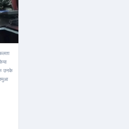
किया
ुवक उनके
 जमुआ