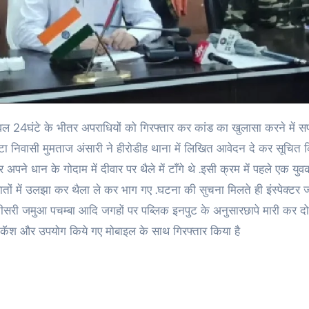
्टा निवासी मुमताज अंसारी ने हीरोडीह थाना में लिखित आवेदन दे कर सूचित 
अपने धान के गोदाम में दीवार पर थैले में टाँगे थे .इसी क्रम में पहले एक य
बातों में उलझा कर थैला ले कर भाग गए .घटना की सुचना मिलते ही इंस्पेक्टर
बा तीसरी जमुआ पचम्बा आदि जगहों पर पब्लिक इनपुट के अनुसारछापे मारी कर दो
कॅश और उपयोग किये गए मोबाइल के साथ गिरफ्तार किया है