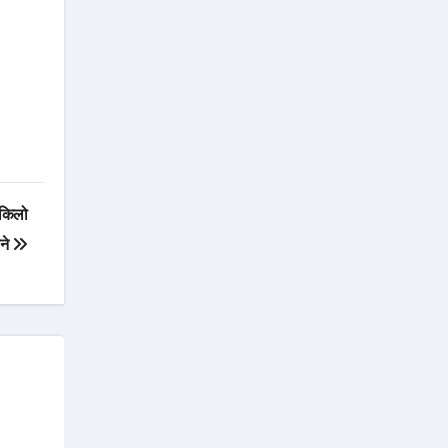
 किलो
ीने