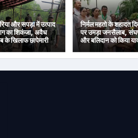
हरिया और सपड़ा में उत्पाद
निर्मल महतो के शहादत द
ाग का शिकंजा, अवैध
पर उमड़ा जनसैलाब, संघर्
ब के खिलाफ छापेमारी में
और बलिदान को किया या
 गिरफ्तार