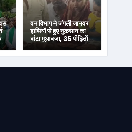
िवस
वन विभाग ने जंगली जानवर
ष
हाथियों से हुए नुकसान का
द
बांटा मुआवजा, 35 पीड़ितों
को मिली राहत राशि