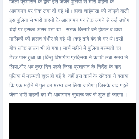
जिला प्रशासन के द्वारा इस जजर्र पुलिया से भारी वाहनों के
आवागमन पर रोक लगा दी गई थी। हाता चाईबासा को जोड़ने वाली
इस पुलिया से भारी वाहनों के आवागमन पर रोक लगने से कई उधोग
धंदो पर इसका असर पड़ा था। सड़क किनारे बने होटल व ढावा
मालिकों की हालत गंभीर हो गई थी।कई ढावे बंद हो गए थे।इसी
बीच लॉक डाउन भी हो गया। मार्च महीने में पुलिया मरम्मती का
टेंडर पास हुआ था।किंतु विभागीय प्रक्रिया ने काफी लंबा समय ले
लिया,और अब कुछ दिन पहले जिला प्रशासन के निर्देश के बाद
पुलिया में मरम्मती शुरू हो गई है।वहीं इस कार्य के संवेदक ने बताया
कि एक महीने में पुल का मरम्त कर लिया जायेगा।जिसके बाद पहले
जैसा भारी वाहनों का भी आवागमन सुचारू रूप से शुरू हो जाएगा ।