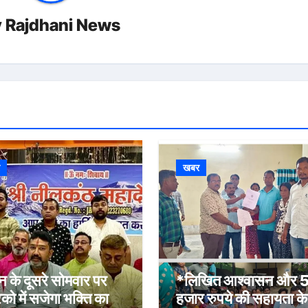
y
Rajdhani News
र
खबर
 के दूसरे सोमवार पर
*लिखित आश्वासन और 
िको में सजेगा भक्ति का
हजार रुपये की सहायता के