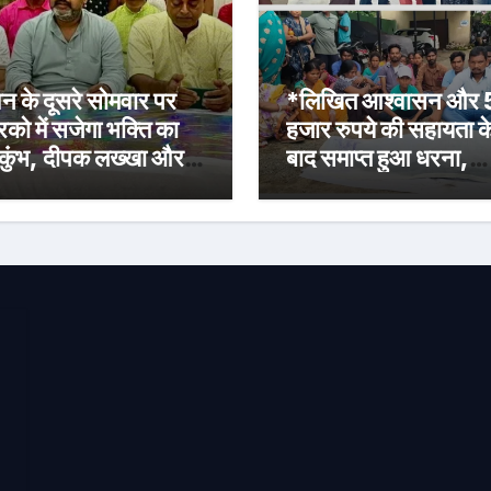
न के दूसरे सोमवार पर
*लिखित आश्वासन और
रिको में सजेगा भक्ति का
हजार रुपये की सहायता क
कुंभ, दीपक लख्खा और
बाद समाप्त हुआ धरना,
ेहा सिंह राजपूत की भजन
बिजली मिस्त्री रवि चाम्पि
्या होगी आकर्षण
की मौत पर मुआवजा व नौ
की मांग*