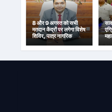
8 और 9 अगस्त को सभी
साव
मतदान केंद्रों पर लगेगा विशेष
एग्
शिविर, पात्र नागरिक
महा
फॉर्म-6 और फॉर्म-8 भरें:
स्न
उपायुक्त मनीष कुमार
संध