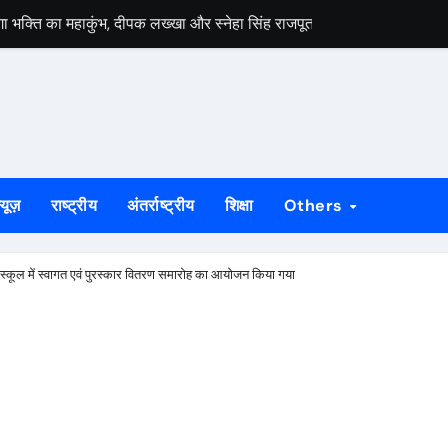
ेगा भक्ति का महाकुंभ, दीपक लख्खा और स्नेहा सिंह राजपूत की भजन संध्या होगी आ
हायता के बाद समाप्त हुआ धरना, बिजली मिस्त्री रवि चाम्पिया की मौत पर मुआ
 बड़ी ताकत : सुदेश महतो
निकलेगा 1000 कांवरियों का भव्य जत्था, शिव परिवार की झांकी और सांस्कृतिक का
के भीतर बैठे अनिल महतो की मौत, गांव में मातम
्यूज़
राष्ट्रीय
अंतर्राष्ट्रीय
शिक्षा
Others
े जीर्णोद्धार और स्मारक निर्माण की मांग तेज
्राओं को विधायक सोनाराम सिंकु ने भेंट किए मॉडल नगाड़ा
स्कूल में स्वागत एवं पुरस्कार वितरण समारोह का आयोजन किया गया
ी बड़ी उपलब्धि, 2024 तक के सभी मामलों का निस्तारण
55 योग प्रतिभागी, 8 और 9 अगस्त को होगी राज्य स्तरीय योग प्रतियोगिता
लगेगा विशेष शिविर, पात्र नागरिक फॉर्म-6 और फॉर्म-8 भरें: उपायुक्त मनीष कुमा