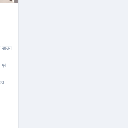
ॉक डाउन
न
 एवं
क्त