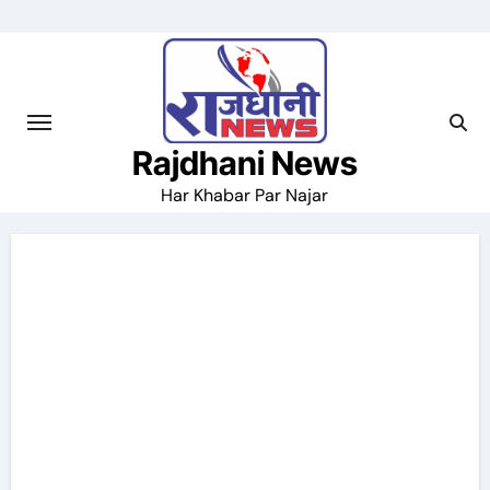
Skip
to
content
Rajdhani News
Har Khabar Par Najar