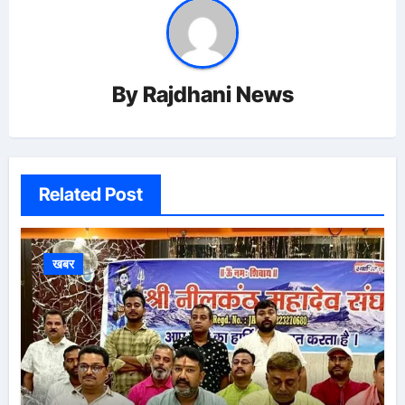
By
Rajdhani News
Related Post
खबर