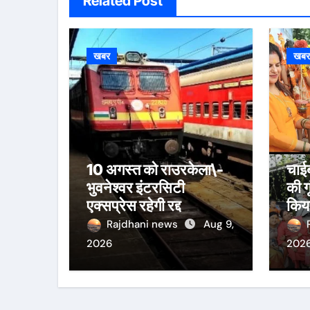
Related Post
खबर
खब
10 अगस्त को राउरकेला\-
चाईब
भुवनेश्वर इंटरसिटी
की ग
एक्सप्रेस रहेगी रद्द
किया
जला
Rajdhani news
Aug 9,
2026
202