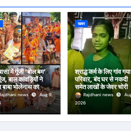
र
खबर
ासा में गूंजी ‘बोल बम’
श्राद्ध कर्म के लिए गांव गय
ूंज, बाल कांवड़ियों ने
परिवार, बंद घर से नकदी
 बाबा भोलेनाथ का
समेत लाखों के जेवर चोरी
भिषेक
Rajdhani news
Aug 9,
Rajdhani news
Aug
6
2026