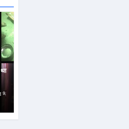
ा था
 9,