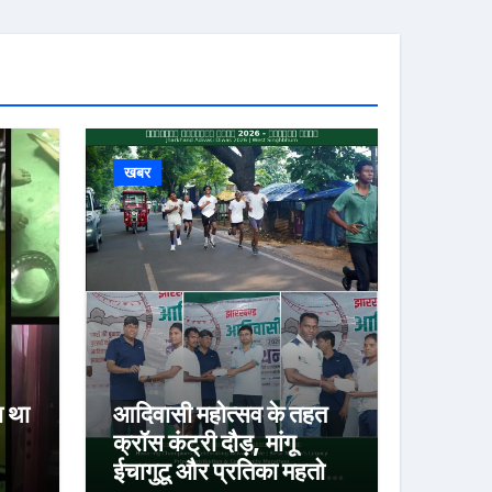
खबर
ा था
आदिवासी महोत्सव के तहत
क्रॉस कंट्री दौड़, मांगू
ईचागुटू और प्रतिका महतो