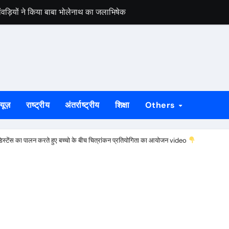
कांवड़ियों ने किया बाबा भोलेनाथ का जलाभिषेक
बंद घर से नकदी समेत लाखों के जेवर चोरी
़, मांगू ईचागुटू और प्रतिका महतो रहे प्रथम
ाह से मना विश्व आदिवासी दिवस
मेरठ से बरामद, गुवा पुलिस ने सकुशल लौटाया
्यूज़
राष्ट्रीय
अंतर्राष्ट्रीय
शिक्षा
Others
को दिलाई जूनियर पुरुष राष्ट्रीय हॉकी चैंपियनशिप की खिताबी जीत
चियों का रेस्क्यू, धान रोपनी के लिए जा रही थीं राउरकेला
ेंस का पालन करते हुए बच्चो के बीच चित्रांकन प्रतियोगिता का आयोजन video
रफ्तार, 17 किलो संदिग्ध मांस बरामद
जांच शिविर, विशेषज्ञ चिकित्सकों ने दी परामर्श सेवा
ी एक्सप्रेस रहेगी रद्द