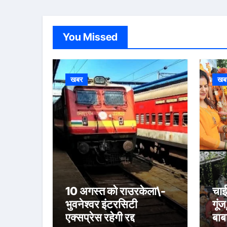
You Missed
खबर
खब
10 अगस्त को राउरकेला\-
चाई
भुवनेश्वर इंटरसिटी
गूंज
एक्सप्रेस रहेगी रद्द
बाब