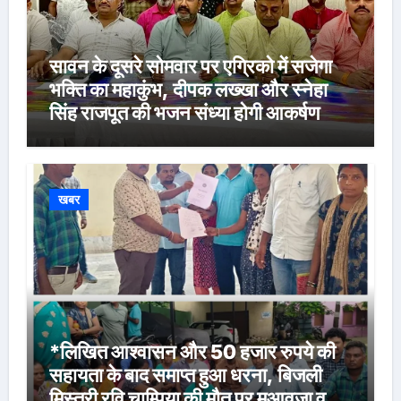
सावन के दूसरे सोमवार पर एग्रिको में सजेगा
भक्ति का महाकुंभ, दीपक लख्खा और स्नेहा
सिंह राजपूत की भजन संध्या होगी आकर्षण
खबर
*लिखित आश्वासन और 50 हजार रुपये की
सहायता के बाद समाप्त हुआ धरना, बिजली
मिस्त्री रवि चाम्पिया की मौत पर मुआवजा व