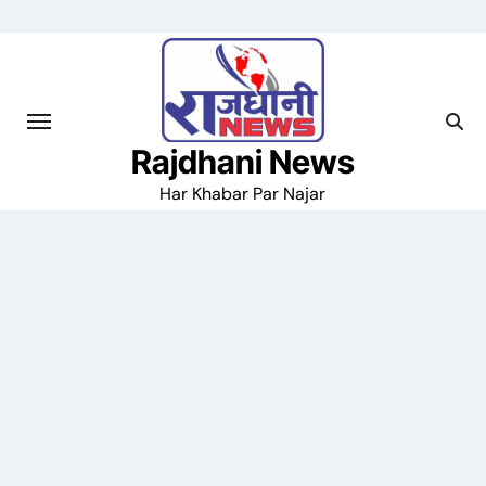
Skip
to
content
Rajdhani News
Har Khabar Par Najar