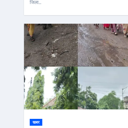
जिला…
खबर