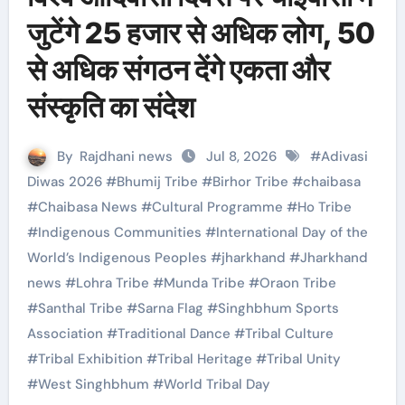
जुटेंगे 25 हजार से अधिक लोग, 50
से अधिक संगठन देंगे एकता और
संस्कृति का संदेश
By
Rajdhani news
Jul 8, 2026
#
Adivasi
Diwas 2026
#
Bhumij Tribe
#
Birhor Tribe
#
chaibasa
#
Chaibasa News
#
Cultural Programme
#
Ho Tribe
#
Indigenous Communities
#
International Day of the
World’s Indigenous Peoples
#
jharkhand
#
Jharkhand
news
#
Lohra Tribe
#
Munda Tribe
#
Oraon Tribe
#
Santhal Tribe
#
Sarna Flag
#
Singhbhum Sports
Association
#
Traditional Dance
#
Tribal Culture
#
Tribal Exhibition
#
Tribal Heritage
#
Tribal Unity
#
West Singhbhum
#
World Tribal Day