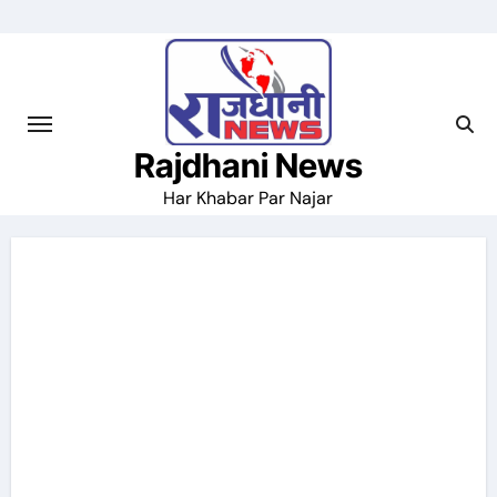
Skip
to
content
Rajdhani News
Har Khabar Par Najar