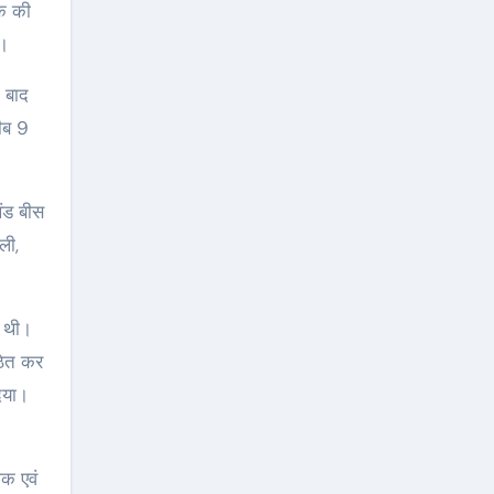
ोक की
ी।
 बाद
रीब 9
खंड बीस
ली,
ई थी।
ठित कर
िया।
िक एवं