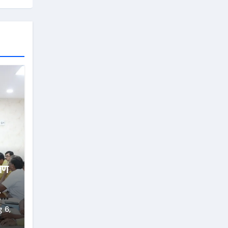
्षण
्ज
 6,