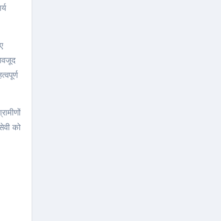
्य
ए
बावजूद
्वपूर्ण
रामीणों
सेवी को