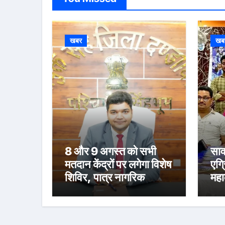
खबर
खब
8 और 9 अगस्त को सभी
साव
मतदान केंद्रों पर लगेगा विशेष
एग्
शिविर, पात्र नागरिक
महा
फॉर्म-6 और फॉर्म-8 भरें:
स्न
उपायुक्त मनीष कुमार
संध