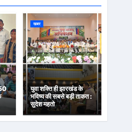
खबर
 50
युवा शक्ति ही झारखंड के
े
भविष्य की सबसे बड़ी ताकत :
सुदेश महतो
या
करी