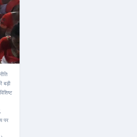
ी बड़ी
विशिष्ट
,
मय पर