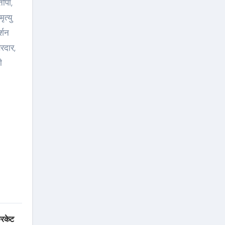
तोपा,
त्यु
्शन
रदार,
ी
रिकेट