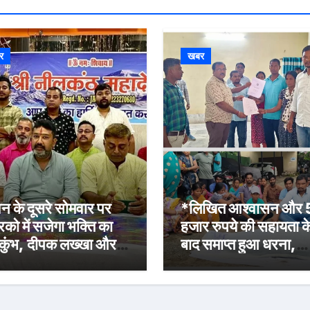
र
खबर
न के दूसरे सोमवार पर
*लिखित आश्वासन और
रिको में सजेगा भक्ति का
हजार रुपये की सहायता क
कुंभ, दीपक लख्खा और
बाद समाप्त हुआ धरना,
ेहा सिंह राजपूत की भजन
बिजली मिस्त्री रवि चाम्पि
्या होगी आकर्षण
की मौत पर मुआवजा व नौ
की मांग*