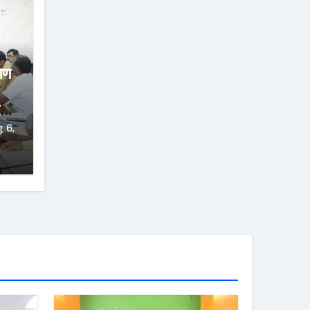
्षण
्ज
 6,