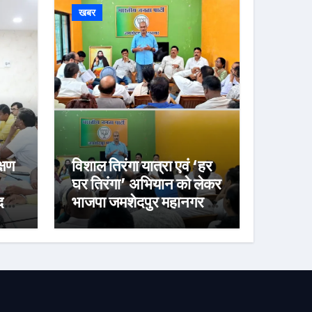
खबर
्षण
विशाल तिरंगा यात्रा एवं ‘हर
घर तिरंगा’ अभियान को लेकर
र्ज
भाजपा जमशेदपुर महानगर की
तैयारियां हुई तेज, 9 अगस्त
को साकची नेताजी सुभाष
मैदान से निकलेगी विशाल
तिरंगा यात्रा