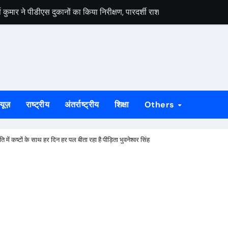
स वार्ता, 5 अगस्त से 4 सितंबर तक दर्ज होंगे दावा-आपत्ति
 अभियान को लेकर भाजपा जमशेदपुर महानगर की तैयारियां हुई तेज, 9 अगस्त को साकच
डल मिला यूआईएसएल के वरीय महाप्रबंधक से, ज्ञापन सौंपा कंपनी की टीम क्षेत्र क
बड़कुंवर गागराई ने पंचायत और बूथ संगठन मजबूत करने का किया आह्वान
यान की जनजागरण बस को दिखाएंगे हरी झंडी, तैयारियां पूरी
्यूज़
राष्ट्रीय
अंतर्राष्ट्रीय
शिक्षा
Others
न का मुद्दा, सांसद जोबा माझी ने पूर्ण संचालन की उठाई मांग
रण अभियान की रणनीति तय, शक्ति केंद्र प्रभारियों की हुई नियुक्ति
ति में कष्टों के साथ हर दिन हर पल बीता रहा है पीड़िता भुवनेश्वर सिंह
क दलों के साथ बैठक, दावा-आपत्ति प्रक्रिया में सहयोग की अपील
ं होगा मुख्य आयोजन, गोइलकेरा में तैयारी बैठक संपन्न