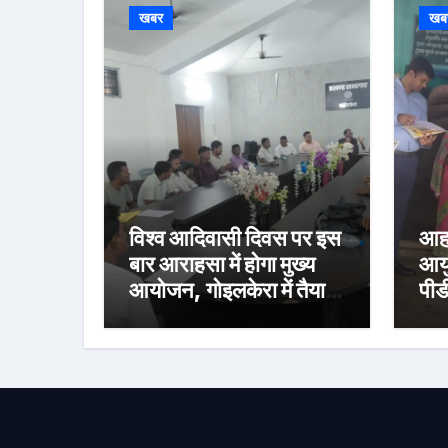
खबर
खब
विश्व आदिवासी दिवस पर इस
आहा
बार आराहसा में होगा मुख्य
आयु
आयोजन, गोइलकेरा में तैयारी
पीड
बैठक संपन्न
निर
वित