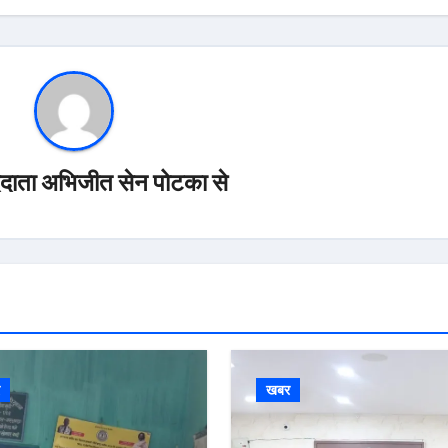
ददाता अभिजीत सेन पोटका से
र
खबर