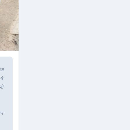
हुआ
ये
बो
बन