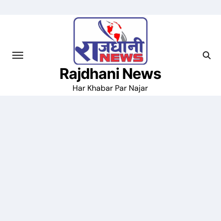
Skip
to
content
Rajdhani News
Har Khabar Par Najar